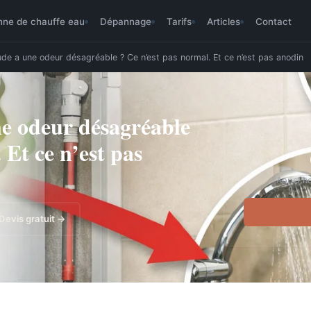
nne de chauffe eau
Dépannage
Tarifs
Articles
Contact
de a une odeur désagréable ? Ce n’est pas normal. Et ce n’est pas anodin
ne odeur désagréable
 Et ce n’est pas
Appel no
Devis gratuit →