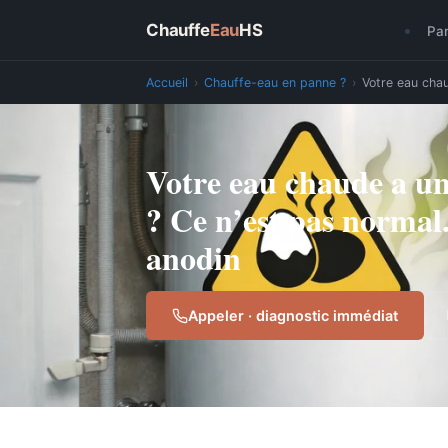
Chauffe
Eau
HS
Pa
Accueil
›
Chauffe-eau en panne ?
›
Votre eau chau
Votre eau chaude a u
? Ce n’est pas normal.
anodin
Appeler · diagnostic immédiat