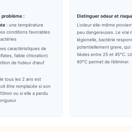
e problème :
Distinguer odeur et risque
nte
: une température
L’odeur elle-même provient
des conditions favorables
peu dangereuses. Le vrai r
actéries
légionelle, bactérie respo
potentiellement grave, qui
nes caractéristiques de
tièdes entre 25 et 45°C. 
lfates, faible chloration)
60°C permet de l’éliminer.
rition de l’odeur d’œuf
le tous les 2 ans est
it être remplacée si son
 10mm ou si elle a perdu
longueur