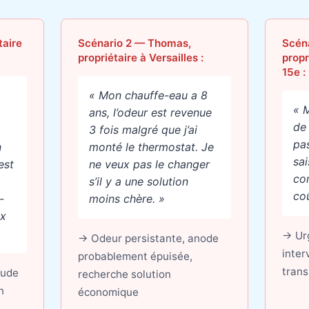
taire
Scénario 2 — Thomas,
Scéna
propriétaire à Versailles :
propr
15e :
« Mon chauffe-eau a 8
« 
ans, l’odeur est revenue
de 
3 fois malgré que j’ai
pa
n
monté le thermostat. Je
sai
est
ne veux pas le changer
co
s’il y a une solution
coû
-
moins chère. »
ux
→ Urg
→ Odeur persistante, anode
inter
probablement épuisée,
trans
tude
recherche solution
n
économique