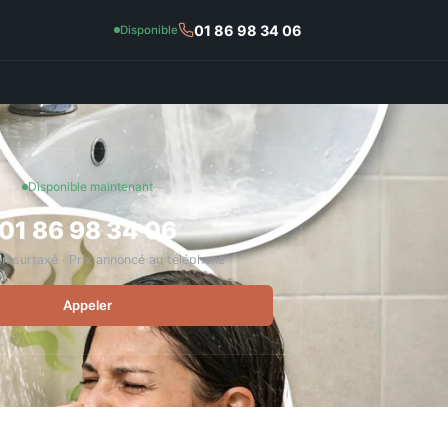
01 86 98 34 06
Disponible
Disponible maintenant
01 86 98 34 06
n surtaxé · Prix annoncé au téléphone
Appeler